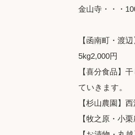
金山寺・・・1
【函南町・渡辺
5kg2,000円
【喜分食品】干
ていきます。
【杉山農園】西
【牧之原・小栗
【お漬物・丸越