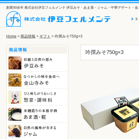
創業90余年 株式会社伊豆フェルメンテ 伊豆みそ・あま酒・ジャム・中華デザート・金
Home
>
商品情報
>
ギフト
> 吟撰みそ750g×3
吟撰みそ750g×3